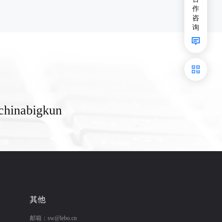
作
咨
询
inabigkun
其他
邮箱：sw@lebo.cn